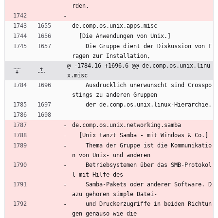
rden.
de.comp.os.unix.apps.misc
  [Die Anwendungen von Unix.]
    Die Gruppe dient der Diskussion von F
ragen zur Installation,
@ -1784,16 +1696,6 @@ de.comp.os.unix.linu
x.misc
    Ausdrücklich unerwünscht sind Crosspo
stings zu anderen Gruppen
    der de.comp.os.unix.linux-Hierarchie.
de.comp.os.unix.networking.samba
  [Unix tanzt Samba - mit Windows & Co.]
    Thema der Gruppe ist die Kommunikatio
n von Unix- und anderen
    Betriebsystemen über das SMB-Protokol
l mit Hilfe des
    Samba-Pakets oder anderer Software. D
azu gehören simple Datei-
    und Druckerzugriffe in beiden Richtun
gen genauso wie die