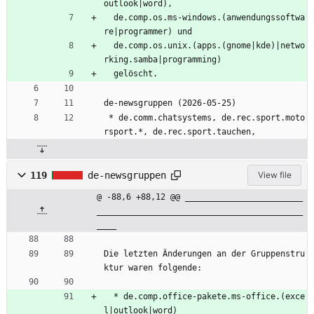
outlook|word),
  de.comp.os.ms-windows.(anwendungssoftwa
re|programmer) und
  de.comp.os.unix.(apps.(gnome|kde)|netwo
rking.samba|programming)
  gelöscht.
de-newsgruppen (2026-05-25)
 * de.comm.chatsystems, de.rec.sport.moto
rsport.*, de.rec.sport.tauchen,
119
de-newsgruppen
View file
@ -88,6 +88,12 @@ ________________________
__________________________________________
____
Die letzten Änderungen an der Gruppenstru
ktur waren folgende:
  * de.comp.office-pakete.ms-office.(exce
l|outlook|word)