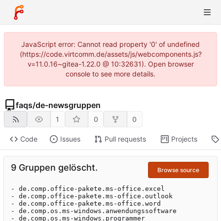
JavaScript error: Cannot read property '0' of undefined
(https://code.virtcomm.de/assets/js/webcomponents.js?
v=11.0.16~gitea-1.22.0 @ 10:32631). Open browser
console to see more details.
faqs
/
de-newsgruppen
1
0
0
Code
Issues
Pull requests
Projects
9 Gruppen gelöscht.
Browse source
- de.comp.office-pakete.ms-office.excel

- de.comp.office-pakete.ms-office.outlook

- de.comp.office-pakete.ms-office.word

- de.comp.os.ms-windows.anwendungssoftware

- de.comp.os.ms-windows.programmer
