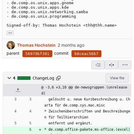
- de.comp.os.unix.apps.gnome

- de.comp.os.unix.apps.kde

- de.comp.os.unix.networking.samba

- de.comp.os.unix.programming

Signed-off-by: Thomas Hochstein <thh@thh.name>
...
Thomas Hochstein
parent
commit
56979bf391
b8ceac56b7
4
ChangeLog
View file
@ -3,6 +3,10 @@ de-newsgruppen (unrelease
d)
  gelöscht u. neue Kurzbeschreibung u. Ch
arta für de.comp.sys.mac.misc
* Zwischenüberschriften und Beschreibunge
n für Teilhierarchien
  entfernt und ergänzt.
* de.comp.office-pakete.ms-office.(excel|