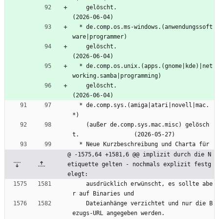
    gelöscht.                                             
(2026-06-04)
  * de.comp.os.ms-windows.(anwendungssoft
ware|programmer)
    gelöscht.                                             
(2026-06-04)
  * de.comp.os.unix.(apps.(gnome|kde)|net
working.samba|programming)
    gelöscht.                                             
(2026-06-04)
  * de.comp.sys.(amiga|atari|novell|mac.
*)
    (außer de.comp.sys.mac.misc) gelösch
t.                (2026-05-27)
  * Neue Kurzbeschreibung und Charta für
@ -1575,64 +1581,6 @@ implizit durch die N
etiquette gelten - nochmals explizit festg
elegt:
    ausdrücklich erwünscht, es sollte abe
r auf Binaries und
    Dateianhänge verzichtet und nur die B
ezugs-URL angegeben werden.