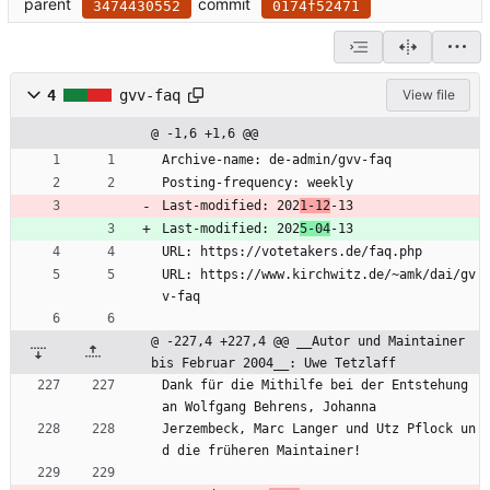
parent
commit
3474430552
0174f52471
4
gvv-faq
View file
@ -1,6 +1,6 @@
Archive-name: de-admin/gvv-faq
Posting-frequency: weekly
Last-modified: 202
1-12
-13
Last-modified: 202
5-04
-13
URL: https://votetakers.de/faq.php
URL: https://www.kirchwitz.de/~amk/dai/gv
v-faq
@ -227,4 +227,4 @@ __Autor und Maintainer 
bis Februar 2004__: Uwe Tetzlaff
Dank für die Mithilfe bei der Entstehung 
an Wolfgang Behrens, Johanna
Jerzembeck, Marc Langer und Utz Pflock un
d die früheren Maintainer!