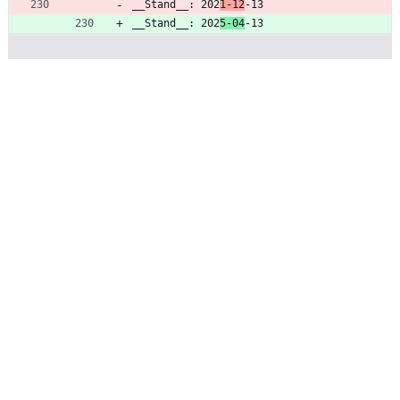
__Stand__: 202
1-12
-13
__Stand__: 202
5-04
-13