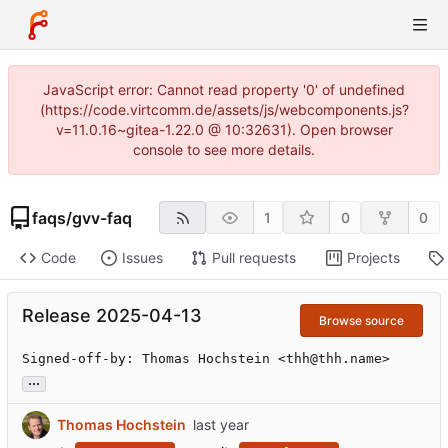
JavaScript error: Cannot read property '0' of undefined
(https://code.virtcomm.de/assets/js/webcomponents.js?
v=11.0.16~gitea-1.22.0 @ 10:32631). Open browser
console to see more details.
faqs
/
gvv-faq
1
0
0
Code
Issues
Pull requests
Projects
Release 2025-04-13
Browse source
Signed-off-by: Thomas Hochstein <thh@thh.name>
...
Thomas Hochstein