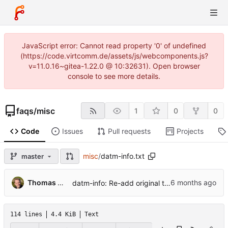
JavaScript error: Cannot read property '0' of undefined
(https://code.virtcomm.de/assets/js/webcomponents.js?
v=11.0.16~gitea-1.22.0 @ 10:32631). Open browser
console to see more details.
faqs
/
misc
1
0
0
Code
Issues
Pull requests
Projects
misc
/
datm-info.txt
master
...
Thomas Hochstein
datm-info: Re-add original text about Huhu.
114 lines
4.4 KiB
Text