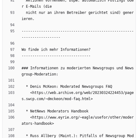
  Aktionen vornehmen, bspw. automatisch Postings ode
  nicht nur an ihren Betreiber gerichtet sind) gener
----------------------------------------------------
### Informationen zu moderierten Newsgroups und News
    <https://web.archive.org/web/20230324224453/page
    <https://www.eyrie.org/~eagle/usefor/other/moder
  * Russ Allbery (Maint.): Pitfalls of Newsgroup Mod