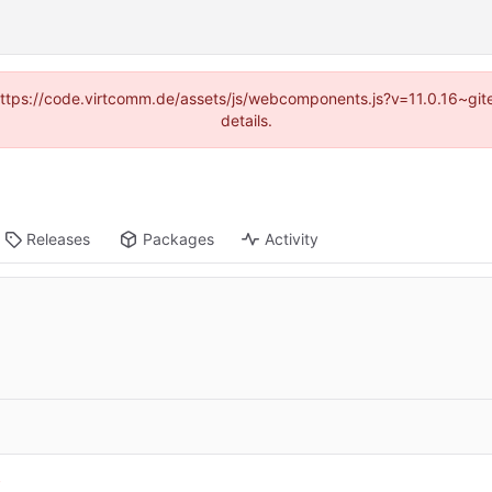
 (https://code.virtcomm.de/assets/js/webcomponents.js?v=11.0.16~gi
details.
Releases
Packages
Activity
s