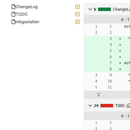
ChangeLog
6
ChangeL
TODO
@ -1
mitgestalten
mi
mi
24
TODO
@ -1