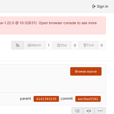
Sign in
tea-1.22.0 @ 10:32631). Open browser console to see more
1
0
0
Watch
Star
Fork
Browse source
parent
commit
4141393235
aac0aa5502