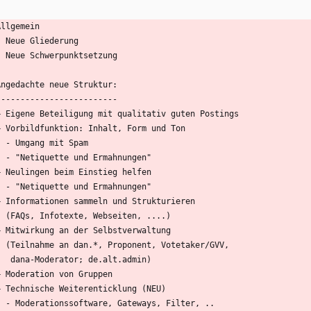
Allgemein
  - Neue Gliederung
  - Neue Schwerpunktsetzung
  Angedachte neue Struktur:
  -------------------------
  + Eigene Beteiligung mit qualitativ guten Postings
  + Vorbildfunktion: Inhalt, Form und Ton
    - Umgang mit Spam
    - "Netiquette und Ermahnungen"
  + Neulingen beim Einstieg helfen
    - "Netiquette und Ermahnungen"
  + Informationen sammeln und Strukturieren
    (FAQs, Infotexte, Webseiten, ....)
  + Mitwirkung an der Selbstverwaltung
    (Teilnahme an dan.*, Proponent, Votetaker/GVV,
     dana-Moderator; de.alt.admin)
  + Moderation von Gruppen
  + Technische Weiterenticklung (NEU)
    - Moderationssoftware, Gateways, Filter, ..