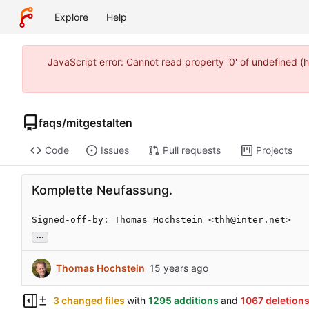
Explore
Help
JavaScript error: Cannot read property '0' of undefined
faqs
/
mitgestalten
Code
Issues
Pull requests
Projects
Komplette Neufassung.
Signed-off-by: Thomas Hochstein <thh@inter.net>
...
Thomas Hochstein
3 changed files
with
1295 additions
and
1067 deletion