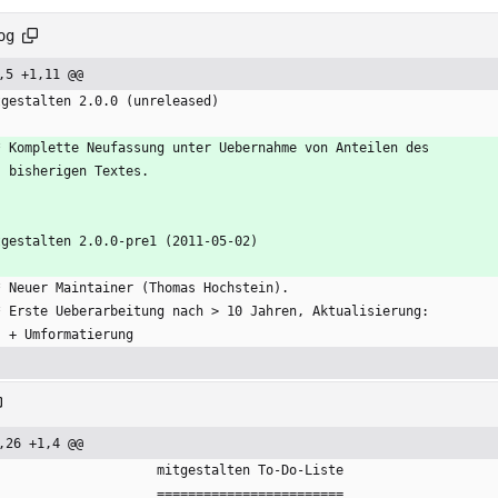
og
,5 +1,11 @@
tgestalten 2.0.0 (unreleased)
  * Komplette Neufassung unter Uebernahme von Anteilen des
    bisherigen Textes.
tgestalten 2.0.0-pre1 (2011-05-02)
  * Neuer Maintainer (Thomas Hochstein).
  * Erste Ueberarbeitung nach > 10 Jahren, Aktualisierung:
    + Umformatierung
,26 +1,4 @@
                       mitgestalten To-Do-Liste
                       ========================