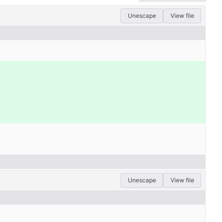
Unescape
View file
Unescape
View file