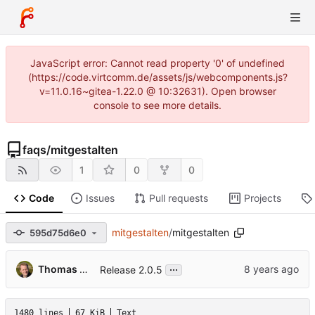
JavaScript error: Cannot read property '0' of undefined
(https://code.virtcomm.de/assets/js/webcomponents.js?
v=11.0.16~gitea-1.22.0 @ 10:32631). Open browser
console to see more details.
faqs
/
mitgestalten
1
0
0
Code
Issues
Pull requests
Projects
mitgestalten
/
mitgestalten
595d75d6e0
...
Thomas Hochstein
Release 2.0.5
1480 lines
67 KiB
Text