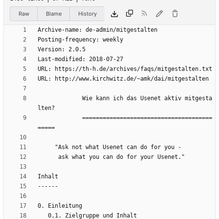
Raw
Blame
History
             Wie kann ich das Usenet aktiv mitgesta
             ======================================