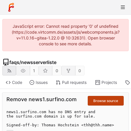
JavaScript error: Cannot read property '0' of undefined
(https://code.virtcomm.de/assets/js/webcomponents.js?
v=11.0.16~gitea-1.22.0 @ 10:32631). Open browser
console to see more details.
faqs
/
newsserverliste
1
0
0
Code
Issues
Pull requests
Projects
Remove news1.surfino.com
Browse source
news1.surfino.com has no DNS entry and

the surfino.com domain is up for sale.

Signed-off-by: Thomas Hochstein <thh@thh.name>