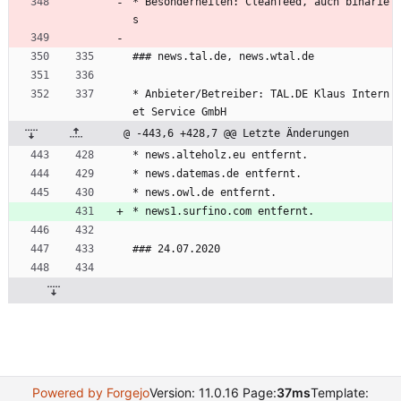
* Besonderheiten: Cleanfeed, auch binarie
s
### news.tal.de, news.wtal.de
* Anbieter/Betreiber: TAL.DE Klaus Intern
et Service GmbH
@ -443,6 +428,7 @@ Letzte Änderungen
* news.alteholz.eu entfernt.
* news.datemas.de entfernt.
* news.owl.de entfernt.
* news1.surfino.com entfernt.
### 24.07.2020
Powered by Forgejo
Version: 11.0.16 Page:
37ms
Template: