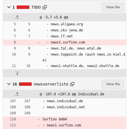
1
TODO
View file
@ -5,7 +5,6 @@
  - news.allgaeu.org
  - news.iks-jena.de
  - news.lf.net
  - news1.surfino.com
  - news.tal.de, news.wtal.de
  - news.toppoint.de (auch news.in-kiel.d
e)
  - news1.shuttle.de, news2.shuttle.de
16
newsserverliste
View file
@ -107,9 +107,6 @@ Individual.de
: news.individual.de
: news.individual.net
Surfino GmbH
: news1.surfino.com