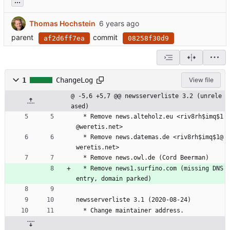
...
Thomas Hochstein
parent
commit
af2d6ff7ea
08258f30d9
1
ChangeLog
View file
@ -5,6 +5,7 @@ newsserverliste 3.2 (unrele
ased)
  * Remove news.alteholz.eu <riv8rh$imq$1
@weretis.net>
  * Remove news.datemas.de <riv8rh$imq$1@
weretis.net>
  * Remove news.owl.de (Cord Beerman)
  * Remove news1.surfino.com (missing DNS 
entry, domain parked)
newsserverliste 3.1 (2020-08-24)
  * Change maintainer address.