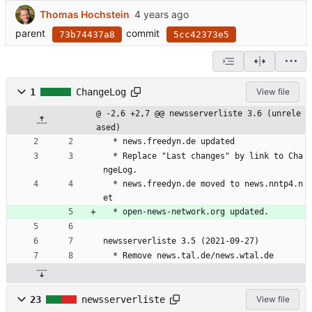
Thomas Hochstein
parent
commit
73b74437a8
5cc42373e5
1
ChangeLog
View file
@ -2,6 +2,7 @@ newsserverliste 3.6 (unrele
ased)
  * news.freedyn.de updated
  * Replace "Last changes" by link to Cha
ngeLog.
  * news.freedyn.de moved to news.nntp4.n
et
  * open-news-network.org updated.
newsserverliste 3.5 (2021-09-27)
  * Remove news.tal.de/news.wtal.de
23
newsserverliste
View file