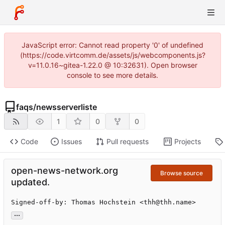
JavaScript error: Cannot read property '0' of undefined
(https://code.virtcomm.de/assets/js/webcomponents.js?
v=11.0.16~gitea-1.22.0 @ 10:32631). Open browser
console to see more details.
faqs
/
newsserverliste
1
0
0
Code
Issues
Pull requests
Projects
open-news-network.org
Browse source
updated.
Signed-off-by: Thomas Hochstein <thh@thh.name>
...