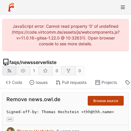
JavaScript error: Cannot read property '0' of undefined
(https://code.virtcomm.de/assets/js/webcomponents.js?
v=11.0.16~gitea-1.22.0 @ 10:32631). Open browser
console to see more details.
faqs
/
newsserverliste
1
0
0
Code
Issues
Pull requests
Projects
Remove news.owl.de
Browse source
Signed-off-by: Thomas Hochstein <thh@thh.name>
...