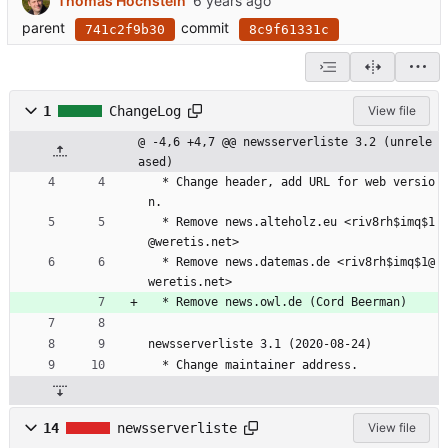
Thomas Hochstein
parent
commit
741c2f9b30
8c9f61331c
1
ChangeLog
View file
@ -4,6 +4,7 @@ newsserverliste 3.2 (unrele
ased)
  * Change header, add URL for web versio
n.
  * Remove news.alteholz.eu <riv8rh$imq$1
@weretis.net>
  * Remove news.datemas.de <riv8rh$imq$1@
weretis.net>
  * Remove news.owl.de (Cord Beerman)
newsserverliste 3.1 (2020-08-24)
  * Change maintainer address.
14
newsserverliste
View file