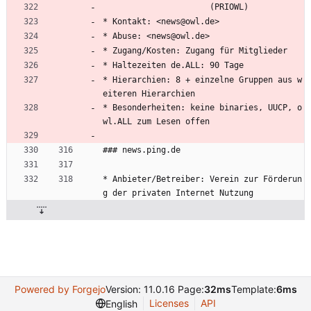
                      (PRIOWL)
* Kontakt: <news@owl.de>
* Abuse: <news@owl.de>
* Zugang/Kosten: Zugang für Mitglieder
* Haltezeiten de.ALL: 90 Tage
* Hierarchien: 8 + einzelne Gruppen aus w
eiteren Hierarchien
* Besonderheiten: keine binaries, UUCP, o
wl.ALL zum Lesen offen
### news.ping.de
* Anbieter/Betreiber: Verein zur Förderun
g der privaten Internet Nutzung
Powered by Forgejo
Version: 11.0.16 Page:
32ms
Template:
6ms
Licenses
API
English