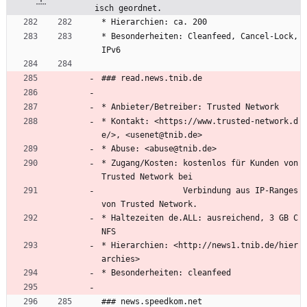
isch geordnet.
* Hierarchien: ca. 200
* Besonderheiten: Cleanfeed, Cancel-Lock, 
IPv6
### read.news.tnib.de
* Anbieter/Betreiber: Trusted Network
* Kontakt: <https://www.trusted-network.d
e/>, <usenet@tnib.de>
* Abuse: <abuse@tnib.de>
* Zugang/Kosten: kostenlos für Kunden von 
Trusted Network bei
                 Verbindung aus IP-Ranges 
von Trusted Network.
* Haltezeiten de.ALL: ausreichend, 3 GB C
NFS
* Hierarchien: <http://news1.tnib.de/hier
archies>
* Besonderheiten: cleanfeed
### news.speedkom.net