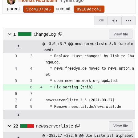
Thomas Hochstein
parent
commit
5cc42373e5
09189dcc41
1
ChangeLog
View file
@ -3,6 +3,7 @@ newsserverliste 3.6 (unrele
ased)
  * Replace "Last changes" by link to Cha
ngeLog.
  * news.freedyn.de moved to news.nntp4.n
et
  * open-news-network.org updated.
  * Fix sorting (tnib).
newsserverliste 3.5 (2021-09-27)
  * Remove news.tal.de/news.wtal.de
22
newsserverliste
View file
@ -282,17 +282,6 @@ Die Liste ist alphabet