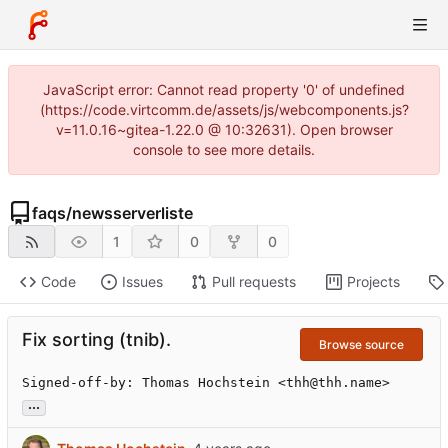
JavaScript error: Cannot read property '0' of undefined
(https://code.virtcomm.de/assets/js/webcomponents.js?
v=11.0.16~gitea-1.22.0 @ 10:32631). Open browser
console to see more details.
faqs
/
newsserverliste
1
0
0
Code
Issues
Pull requests
Projects
Fix sorting (tnib).
Browse source
Signed-off-by: Thomas Hochstein <thh@thh.name>
...