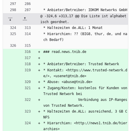
* Anbieter/Betreiber: IDKOM Networks GmbH
@ -324,6 +313,17 @@ Die Liste ist alphabet
isch geordnet.
* Haltezeiten de.ALL: 1 Monat
* Hierarchien: ?? (BIG8, thur, de, und na
ch Bedarf)
### read.news.tnib.de
* Anbieter/Betreiber: Trusted Network
* Kontakt: <https://www.trusted-network.d
e/>, <usenet@tnib.de>
* Abuse: <abuse@tnib.de>
* Zugang/Kosten: kostenlos für Kunden von 
Trusted Network bei
                 Verbindung aus IP-Ranges 
von Trusted Network.
* Haltezeiten de.ALL: ausreichend, 3 GB C
NFS
* Hierarchien: <http://news1.tnib.de/hier
archies>